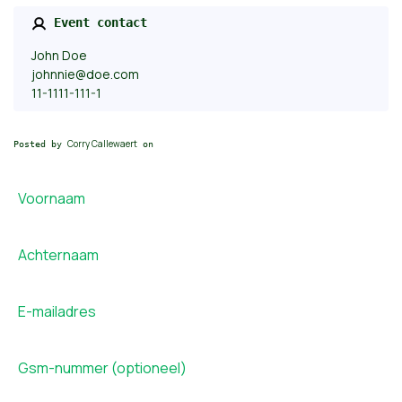
Event contact
John Doe
johnnie@doe.com
11-1111-111-1
Corry Callewaert
Posted by
on
Voornaam
Achternaam
E-mailadres
Gsm-nummer (optioneel)