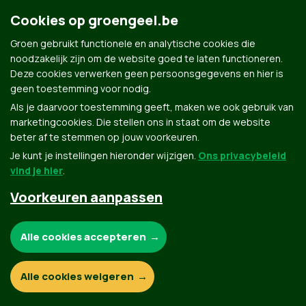
zorgen. Hier is het betaalbaar wonen, met aangename
Cookies op groengeel.be
straten en verfrissend groen. Hier wordt je stem
gehoord en krijgt iedereen een eerlijke kans.
Groen gebruikt functionele en analytische cookies die
noodzakelijk zijn om de website goed te laten functioneren.
Deze cookies verwerken geen persoonsgegevens en hier is
geen toestemming voor nodig.
Als je daarvoor toestemming geeft, maken we ook gebruik van
marketingcookies. Die stellen ons in staat om de website
beter af te stemmen op jouw voorkeuren.
Je kunt je instellingen hieronder wijzigen.
Ons privacybeleid
Groen.be
vind je hier
.
Voorkeuren aanpassen
Contact
Privacybeleid
Noodzakelijke cookies:
Alle cookies accepteren
© Copyright Groen 2026 | Gemaakt met
NationBuilder
| Gebouwd door
Tectonica
Functionele en analytische cookies:
Alle cookies weigeren