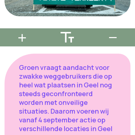
Groen vraagt aandacht voor
zwakke weggebruikers die op
heel wat plaatsen in Geel nog
steeds geconfronteerd
worden met onveilige
situaties. Daarom voeren wij
vanaf 4 september actie op
verschillende locaties in Geel