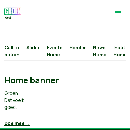
Call to
Slider
Events
Header
News
Institu
action
Home
Home
Home
Home banner
Groen.
Dat voelt
goed.
Doe mee →