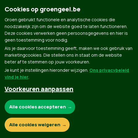
Cookies op groengeel.be
Groen gebruikt functionele en analytische cookies die
noodzakelijk zijn om de website goed te laten functioneren.
Deze cookies verwerken geen persoonsgegevens en hier is
geen toestemming voor nodig.
Groen.be
Als je daarvoor toestemming geeft, maken we ook gebruik van
marketingcookies. Die stellen ons in staat om de website
beter af te stemmen op jouw voorkeuren.
Je kunt je instellingen hieronder wijzigen.
Ons privacybeleid
Contact
Privacybeleid
vind je hier
.
© Copyright Groen 2026 | Gemaakt met
NationBuilder
| Gebouwd door
Tectonica
Voorkeuren aanpassen
Noodzakelijke cookies:
Alle cookies accepteren
Functionele en analytische cookies:
Alle cookies weigeren