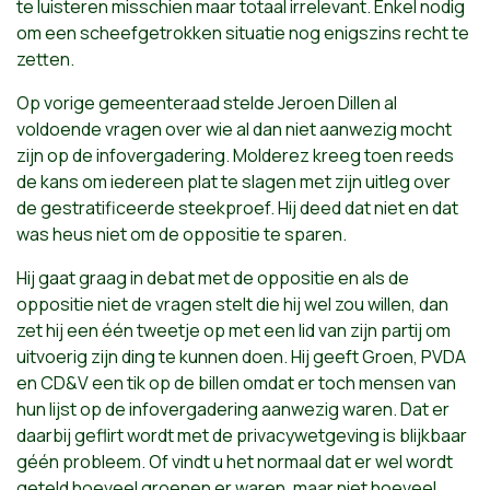
te luisteren misschien maar totaal irrelevant. Enkel nodig
om een scheefgetrokken situatie nog enigszins recht te
zetten.
Op vorige gemeenteraad stelde Jeroen Dillen al
voldoende vragen over wie al dan niet aanwezig mocht
zijn op de infovergadering. Molderez kreeg toen reeds
de kans om iedereen plat te slagen met zijn uitleg over
de gestratificeerde steekproef. Hij deed dat niet en dat
was heus niet om de oppositie te sparen.
Hij gaat graag in debat met de oppositie en als de
oppositie niet de vragen stelt die hij wel zou willen, dan
zet hij een één tweetje op met een lid van zijn partij om
uitvoerig zijn ding te kunnen doen. Hij geeft Groen, PVDA
en CD&V een tik op de billen omdat er toch mensen van
hun lijst op de infovergadering aanwezig waren. Dat er
daarbij geflirt wordt met de privacywetgeving is blijkbaar
géén probleem. Of vindt u het normaal dat er wel wordt
geteld hoeveel groenen er waren, maar niet hoeveel