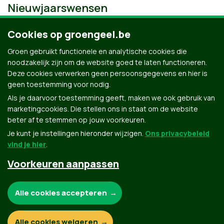
Nieuwjaarswensen
Cookies op groengeel.be
Groen gebruikt functionele en analytische cookies die
noodzakelijk zijn om de website goed te laten functioneren.
Deze cookies verwerken geen persoonsgegevens en hier is
geen toestemming voor nodig.
Als je daarvoor toestemming geeft, maken we ook gebruik van
marketingcookies. Die stellen ons in staat om de website
beter af te stemmen op jouw voorkeuren.
Je kunt je instellingen hieronder wijzigen.
Ons privacybeleid
vind je hier
.
Voorkeuren aanpassen
Groen.be
Noodzakelijke cookies:
Alle cookies accepteren
Contact
Privacybeleid
Functionele en analytische cookies:
Alle cookies weigeren