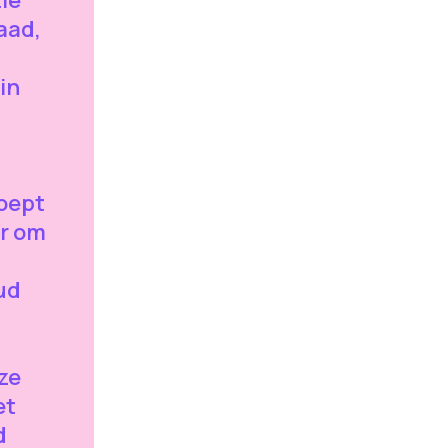
aad,
in
oept
r om
ud
ze
et
d