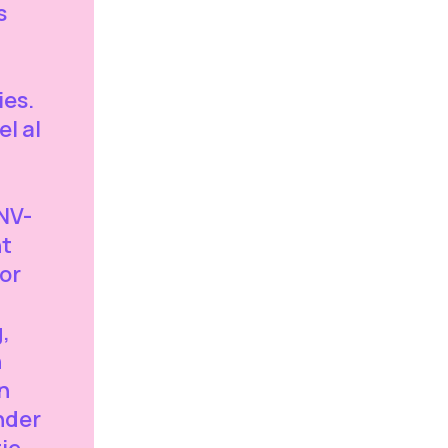
s
ies.
l al
NV-
ht
or
g
,
n
n
nder
ie