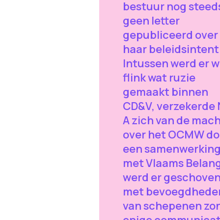
bestuur nog steed
geen letter
gepubliceerd over
haar beleidsintent
Intussen werd er we
flink wat ruzie
gemaakt binnen
CD&V, verzekerde 
A zich van de mac
over het OCMW do
een samenwerkin
met Vlaams Belang
werd er geschove
met bevoegdhede
van schepenen zo
enige communicat