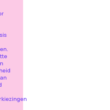
or
sis
en.
tte
en
dheid
van
d
kiezingen