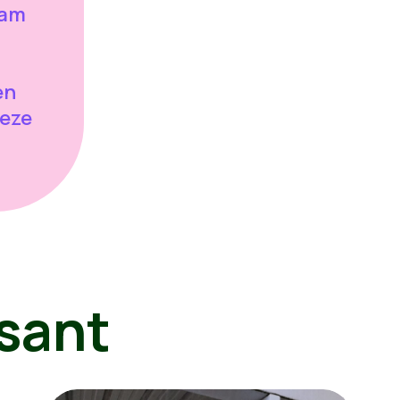
aam
en
deze
sant