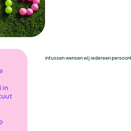
intussen wensen wij iedereen persoonli
e
 in
ituut
p