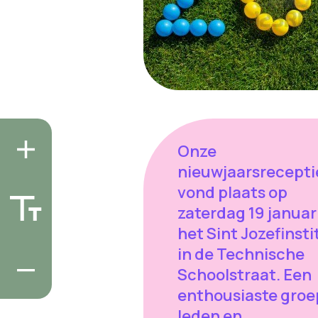
Onze
nieuwjaarsrecepti
vond plaats op
zaterdag 19 januari
het Sint Jozefinst
in de Technische
Schoolstraat. Een
enthousiaste groe
leden en